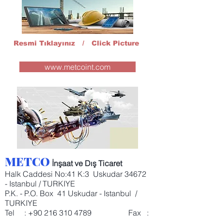
Resmi Tıklayınız / Click Picture
www.metcoint.com
METCO
İnşaat ve Dış Ticaret
Halk Caddesi No:41 K:3 Uskudar 34672
- Istanbul / TURKIYE
​P.K. - P.O. Box 41 Uskudar - Istanbul /
TURKIYE
Tel : +90
216 310 4789
Fax :