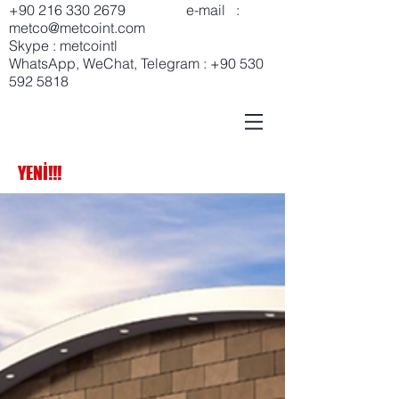
+90 216 330 2679
e-mail :
metco@metcoint.com
Skype : metcointl
WhatsApp, WeChat, Telegram :
+90 530
592 5818
YENİ!!!